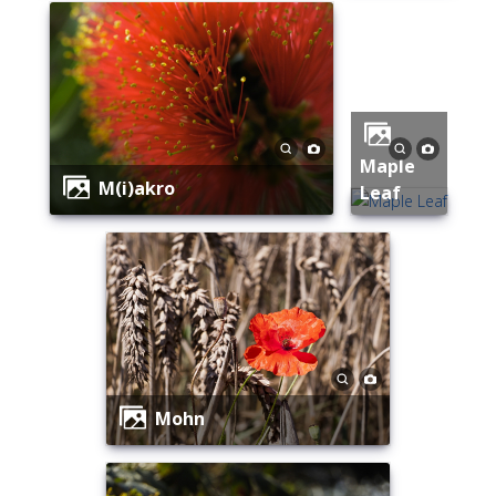
Maple
M(i)akro
Leaf
Mohn