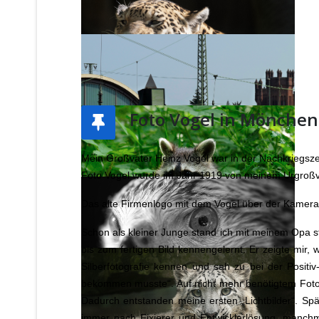
Foto Vogel in Mönchen
Mein Großvater Heinz Vogel war in der Nachkriegsz
Foto Vogel wurde im Jahr 1919 von meinem Urgroßv
Das alte Firmenlogo mit dem Vogel über der Kamer
Schon als kleiner Junge stand ich mit meinem Opa s
bis zum fertigen Bild kennengelernt. Er zeigte mir
Silberfotografie kennen und sah zu bei der Positiv
bekommen musste“. Auf nicht mehr benötigtem Fotopa
Dadurch entstanden meine ersten „Lichtbilder“. Spät
immer nach Fixierer und Entwicklerlösung, manch