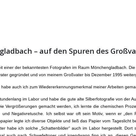
gladbach – auf den Spuren des Großva
eit einer der bekanntesten Fotografen im Raum Mönchengladbach. Die
ater gegründet und von meinem Großvater bis Dezember 1995 weiterg
a habe auch ich zum Wiedererkennungsmerkmal meiner Arbeiten gema
tundenlang im Labor und habe die gute alte Silberfotografie von der 
, wie Vergrößerungen gemacht werden, ich lernte die chemischen Proz
- und Negativretusche. Ich selbst war oft sein Motiv, wenn er „den F
pier legte ich diverse Objekte und ließ das Papier vom Tageslicht be
er habe ich solche „Schattenbilder“ auch im Labor hergestellt. Dort 
mal auch nach Schwefeltoner und irgendwann fing ich an, diesen G