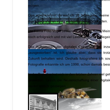
mögen.
Opa schenkte mir, da war ich 10 Jahre jung, meine 
das Fotografieren in mir endgültig geweckt worden.
Die Firma Foto Vogel besteht heute nicht mehr. Mein
noch erfolgreich und mit viel Leidenschaft und Begei
Das Aufkommen der digitalen Fotografie hat inzw
„ausgestorben“ ist. Ich glaube aber, dass sie tro
Zukunft behalten wird. Deshalb fotografiere ich so
Fotografie erkannte ich um 1998, schon damals beschä
In der Branche hat sich in den letzten Jahren viel 
geworden. Durch die Neuanschaffung einer digita
wieder enorm gestiegen.