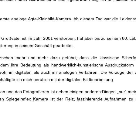
erste analoge Agfa-Kleinbild-Kamera. Ab diesem Tag war die Leidensc
 Großvater ist im Jahr 2001 verstorben, hat aber bis zu seinem 80. Le
sterung in seinem Geschäft gearbeitet.
ischen mehr und mehr dazu geführt, dass die klassische Silberfot
tzdem ihre Bedeutung als handwerklich-künstlerische Ausdrucksform
wohl im digitalen als auch im analogen Verfahren. Die Vorzüge der d
ftigte ich mich beruflich mit der digitalen Bildbearbeitung.
getan und das Fotografieren ist neben einigen anderen Dingen „nur“ me
len Spiegelreflex Kamera ist der Reiz, faszinierende Aufnahmen z