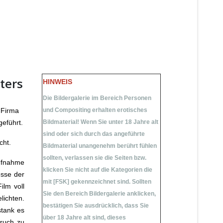
ters
HINWEIS
Die Bildergalerie im Bereich Personen
 Firma
und Compositing erhalten erotisches
eführt.
Bildmaterial! Wenn Sie unter
18 Jahre
alt
sind oder sich durch das angeführte
cht.
Bildmaterial unangenehm berührt fühlen
sollten, verlassen sie die Seiten bzw.
Aufnahme
klicken Sie nicht auf die Kategorien die
esse der
mit [FSK] gekennzeichnet sind. Sollten
ilm voll
Sie den Bereich Bildergalerie anklicken,
lichten.
bestätigen Sie ausdrücklich, dass Sie
stank es
über 18 Jahre alt sind, dieses
eruch zu