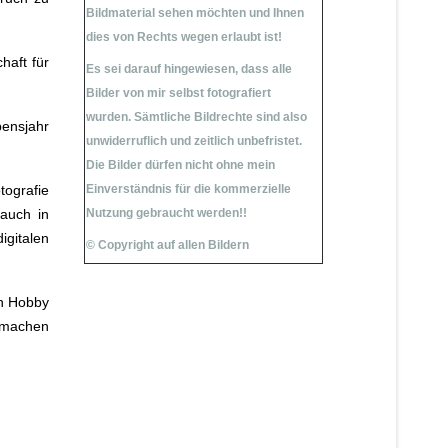
Bildmaterial sehen möchten und Ihnen
dies von Rechts wegen erlaubt ist!
haft für
Es sei darauf hingewiesen, dass alle
Bilder von mir selbst fotografiert
wurden.
Sämtliche Bildrechte sind also
bensjahr
unwiderruflich und zeitlich unbefristet.
Die Bilder dürfen nicht ohne mein
ografie
Einverständnis für die kommerzielle
 auch in
Nutzung gebraucht werden!!
igitalen
© Copyright auf allen Bildern
in Hobby
u machen