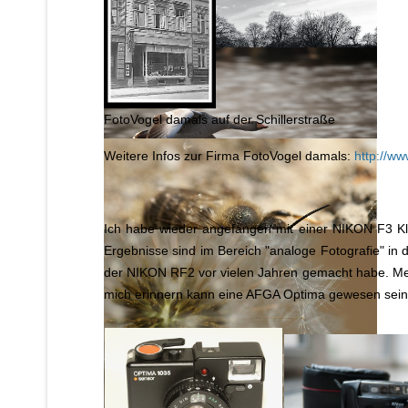
FotoVogel damals auf der Schillerstraße
Weitere Infos zur Firma FotoVogel damals:
http://w
Ich habe wieder angefangen mit einer NIKON F3 Kle
Ergebnisse sind im Bereich "analoge Fotografie" in de
der NIKON RF2 vor vielen Jahren gemacht habe. Mei
mich erinnern kann eine AFGA Optima gewesen sein