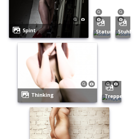
Spint
Statur
Stuhl
Thinking
Treppe