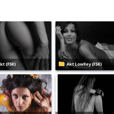
Akt (FSK)
Akt LowKey (FSK)