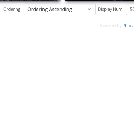
Ordering
Display Num
Powered by
Phoca