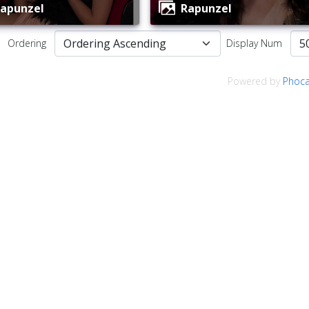
Rapunzel
Rapunzel
Ordering
Display Num
Powered by
Phoca